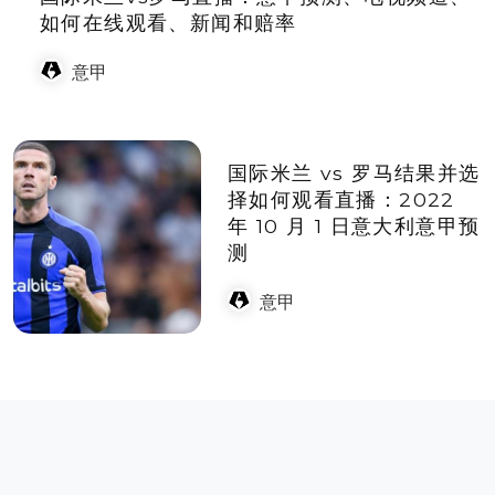
如何在线观看、新闻和赔率
意甲
国际米兰 vs 罗马结果并选
择如何观看直播：2022
年 10 月 1 日意大利意甲预
测
意甲