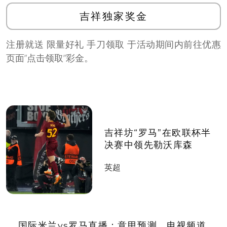
吉祥独家奖金
注册就送 限量好礼 手刀领取 于活动期间内前往优惠
页面”点击领取”彩金。
吉祥坊“罗马”在欧联杯半
决赛中领先勒沃库森
英超
国际米兰vs罗马直播：意甲预测、电视频道、