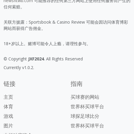
newsfitwb.com
可能推荐的任何第三方网站上使用任何服务而产生的
任何索赔。
关联方披露：Sportsbook & Casino Review 可能会因访问体育博彩
网站而获得广告佣金。
18+岁以上。赌博可能令人上瘾，请理性参与。
© Copyright
JXF2024
. All Rights Reserved
Currently v1.0.2.
链接
指南
主页
买球赛的网站
体育
世界杯买球平台
游戏
球探足球比分
图片
世界杯买球平台