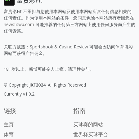
富贵彩Fit
富贵彩Fit 不承担与您使用本网站及使用本网站所含任何信息相关的
任何责任。作为使用本网站的条件，您同意免除本网站所有者因您在
newsfitwb.com
可能推荐的任何第三方网站上使用任何服务而产生的
任何索赔。
关联方披露：Sportsbook & Casino Review 可能会因访问体育博彩
网站而获得广告佣金。
18+岁以上。赌博可能令人上瘾，请理性参与。
© Copyright
JXF2024
. All Rights Reserved
Currently v1.0.2.
链接
指南
主页
买球赛的网站
体育
世界杯买球平台