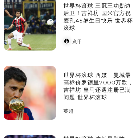
世界杯滚球 三冠王功勋边
后卫！吉祥坊 国米官方祝
麦孔45岁生日快乐 世界杯
滚球
意甲
世界杯滚球 西媒：曼城最
高标价罗德里7000万欧，
吉祥坊 皇马还遇注册已满
问题 世界杯滚球
英超