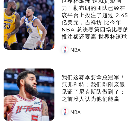
世界杯滚球 这就是影响
力！勒布朗的团队已经在
该平台上投注了超过 2.45
亿美元，吉祥坊 比今年
NBA 总决赛第四场比赛的
投注额还要高 世界杯滚球
NBA
我们这赛季要拿总冠军！
范弗利特：我们刚刚亲眼
见证了尼克斯队做到了；
之前没人认为他们能赢
NBA