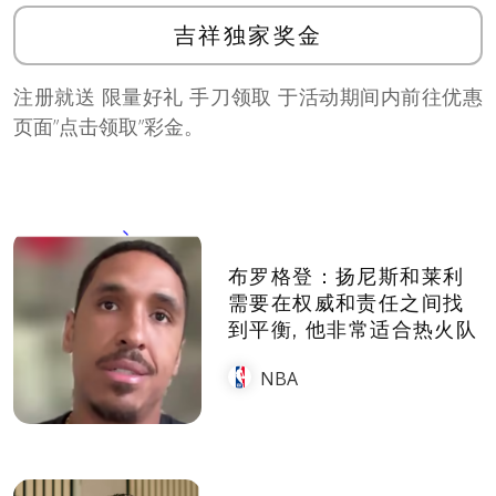
吉祥独家奖金
注册就送 限量好礼 手刀领取 于活动期间内前往优惠
页面”点击领取”彩金。
布罗格登：扬尼斯和莱利
需要在权威和责任之间找
到平衡, 他非常适合热火队
NBA