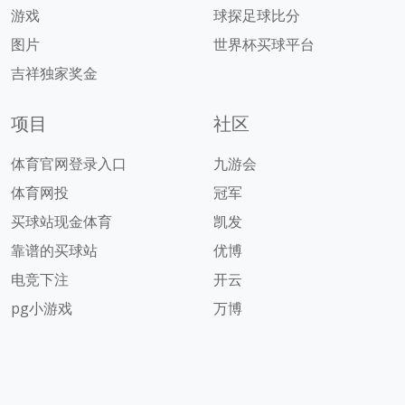
游戏
球探足球比分
图片
世界杯买球平台
吉祥独家奖金
项目
社区
体育官网登录入口
九游会
体育网投
冠军
买球站现金体育
凯发
靠谱的买球站
优博
电竞下注
开云
pg小游戏
万博