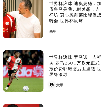
世界杯滚球 迪奥曼德：加
盟皇马是我儿时梦想，吉
祥坊 衷心感谢莱比锡促成
转会 世界杯滚球
西甲
世界杯滚球 罗马诺：吉祥
坊 罗马2500万欧元正式
报价费耶诺德后卫里德 世
界杯滚球
意甲