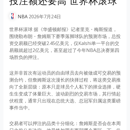
投注额还要高 世界杯滚球
NBA
2026年7月24日
世界杯滚球 据《华盛顿邮报》记者里克・梅斯报道，
围绕勒布朗・詹姆斯下赛季落脚球队的预测市场，总投
资交易额已经突破2.45亿美元，仅Kalshi单一平台的交
易额就超过2亿美元，甚至超过了今年NBA总决赛第四
场胜负的押注。
这并非首次有运动员的自由球员去向被做成可交易的预
测合约，但詹姆斯这次漫长的抉择过程，将这类交易推
向了全新层级：原本只是球员个人私下的择业选择，硬
生生变成了体量巨大、波动剧烈的交易市场，其行情起
伏程度，通常只出现在总统大选、总冠军归属这类重磅
事件当中。
交易者可以押注的品类十分细化：詹姆斯是否会在本周