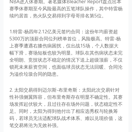
NBA进入休赛期。著名媒体Bleacher Report盘点出本
赛季休赛期至今风险最高的五笔球队操作，其中特雷杨
续约居首，热火队交易得到字母哥排名第5位。
1.特雷-杨四年2.12亿美元签约合同：这份年均薪资超
5300万的顶薪合同位列榜单首位，风险极高。特雷-杨
上赛季遭遇右膝伤病困扰，仅出战15场，个人数据大
幅下滑，赛场短板也较为明显。球队在其伤病状态未完
全明朗、竞技状态不稳定的情况下送上超级顶薪，不仅
锁死未来薪资空间，也面临球员状态无法回暖、合同沦
为溢价垃圾合同的隐患。
2. 太阳交易得到迈尔斯-布里奇斯：太阳此次交易针对
性补强侧翼阵容，但布里奇斯存在明显不确定性。其赛
场发挥起伏较大，且过往存在场外问题，状态稳定性不
足。同时，太阳为得到他付出了相应选秀权与轮换筹
码，若球员无法适配球队战术体系、难以兑现价值，这
笔交易将沦为无效补强。