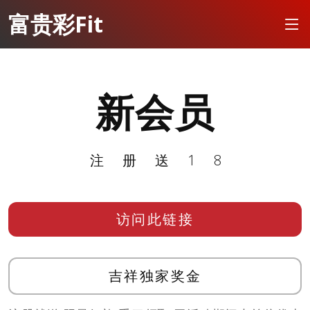
富贵彩Fit
新会员
注册送18
访问此链接
吉祥独家奖金