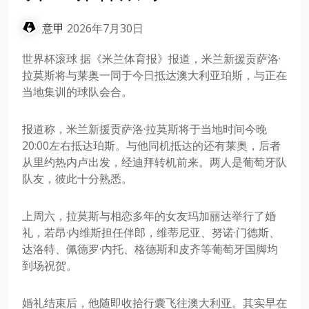
意甲
2026年7月30日
世界杯滚球 据《米兰体育报》报道，米兰新援贡萨洛·
拉莫斯将与莱奥一同于今日抵达澳大利亚珀斯，与正在
当地集训的球队会合。
报道称，米兰新援贡萨洛·拉莫斯将于当地时间今晚
20:00左右抵达珀斯。与他同机抵达的还有莱奥，后者
从里约热内卢出发，经迪拜转机前来。两人是葡萄牙队
队友，彼此十分熟悉。
上周六，拉莫斯与相恋多年的女友玛加丽达举行了婚
礼，若昂·内维斯担任伴郎，维蒂尼亚、努诺·门德斯、
达洛特、佩德罗·内托、格德斯和皮齐等葡萄牙国脚均
到场祝贺。
婚礼结束后，他随即收拾行囊飞往澳大利亚。其实早在