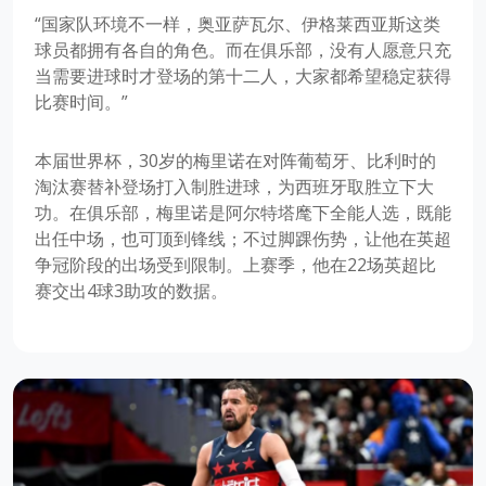
“国家队环境不一样，奥亚萨瓦尔、伊格莱西亚斯这类
球员都拥有各自的角色。而在俱乐部，没有人愿意只充
当需要进球时才登场的第十二人，大家都希望稳定获得
比赛时间。”
本届世界杯，30岁的梅里诺在对阵葡萄牙、比利时的
淘汰赛替补登场打入制胜进球，为西班牙取胜立下大
功。在俱乐部，梅里诺是阿尔特塔麾下全能人选，既能
出任中场，也可顶到锋线；不过脚踝伤势，让他在英超
争冠阶段的出场受到限制。上赛季，他在22场英超比
赛交出4球3助攻的数据。