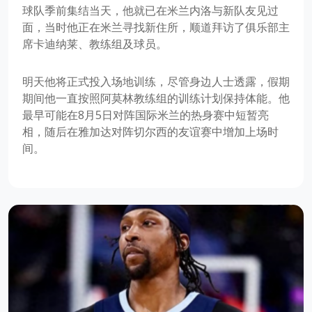
球队季前集结当天，他就已在米兰内洛与新队友见过
面，当时他正在米兰寻找新住所，顺道拜访了俱乐部主
席卡迪纳莱、教练组及球员。
明天他将正式投入场地训练，尽管身边人士透露，假期
期间他一直按照阿莫林教练组的训练计划保持体能。他
最早可能在8月5日对阵国际米兰的热身赛中短暂亮
相，随后在雅加达对阵切尔西的友谊赛中增加上场时
间。