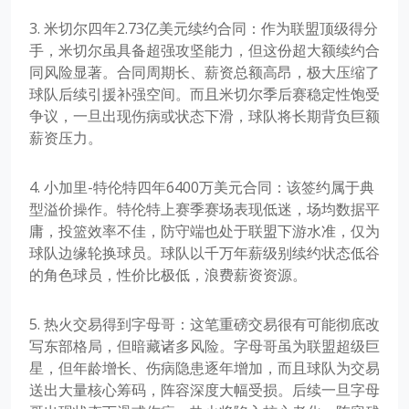
3. 米切尔四年2.73亿美元续约合同：作为联盟顶级得分
手，米切尔虽具备超强攻坚能力，但这份超大额续约合
同风险显著。合同周期长、薪资总额高昂，极大压缩了
球队后续引援补强空间。而且米切尔季后赛稳定性饱受
争议，一旦出现伤病或状态下滑，球队将长期背负巨额
薪资压力。
4. 小加里-特伦特四年6400万美元合同：该签约属于典
型溢价操作。特伦特上赛季赛场表现低迷，场均数据平
庸，投篮效率不佳，防守端也处于联盟下游水准，仅为
球队边缘轮换球员。球队以千万年薪级别续约状态低谷
的角色球员，性价比极低，浪费薪资资源。
5. 热火交易得到字母哥：这笔重磅交易很有可能彻底改
写东部格局，但暗藏诸多风险。字母哥虽为联盟超级巨
星，但年龄增长、伤病隐患逐年增加，而且球队为交易
送出大量核心筹码，阵容深度大幅受损。后续一旦字母