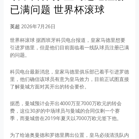
已满问题 世界杯滚球
英超
2026年7月26日
世界杯滚球 据西班牙科贝电台报道，皇家马德里想要
引进罗德里，但是他们目前面临着一线队球员注册已满
的问题。
科贝电台最新消息，皇家马德里俱乐部已着手引进罗德
里，他们确信该球员有意为皇马效力，目前正试图直接
了解曼城方面对其开出的转会要价。
据悉，曼城预计会开出4000万至7000万欧元的转会
费，这位30岁的中场球员与曼城的合同仅剩一个赛
季，而曼城曾在2019年夏天以7000万欧元签下他。
为了给迪奥曼德和罗德里腾出位置，皇马必须清洗队内