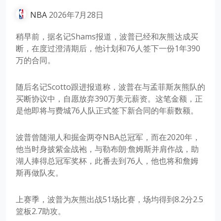
NBA
2026年7月28日
稍早前，据名记Shams报道，波普已经和灰熊达成买
断，在度过澄清期后，他计划和76人签下一份1年390
万的合同。
随后名记Scotto跟进报道称，波普在与孟菲斯灰熊队的
买断协议中，自愿放弃390万美元薪资。这笔金额，正
是他即将与费城76人队正式签下新合同的年薪数额。
波普曾随湖人和掘金两夺NBA总冠军，而在2020年，
他当时身披紫金战袍，与勒布朗·詹姆斯并肩作战，助
湖人捧得总冠军奖杯，此番去到76人，他也将和詹姆
斯再做队友。
上赛季，波普为灰熊出战51场比赛，场均得到8.2分2.5
篮板2.7助攻。