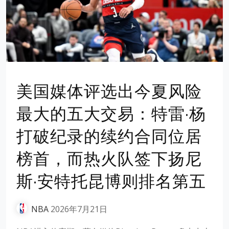
美国媒体评选出今夏风险
最大的五大交易：特雷·杨
打破纪录的续约合同位居
榜首，而热火队签下扬尼
斯·安特托昆博则排名第五
NBA
2026年7月21日