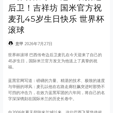
后卫！吉祥坊 国米官方祝
麦孔45岁生日快乐 世界杯
滚球
意甲
2026年7月27日
世界杯滚球 巴西传奇边后卫麦孔在今天迎来了自己的
45岁生日，国际米兰官方发文为他送上了真挚的祝
福。
蓝黑官网写道：磅礴的力量、精湛的技术、极致的速度
与华丽的球风：麦孔以他在右路走廊狂飙突进时那势不
可挡的冲击力，在效力蓝黑军团的六年间，将自己的名
字深深镌刻在国际米兰的历史长卷中。
自2006年夏天登陆米兰城以来，这位巴西飞翼凭借超