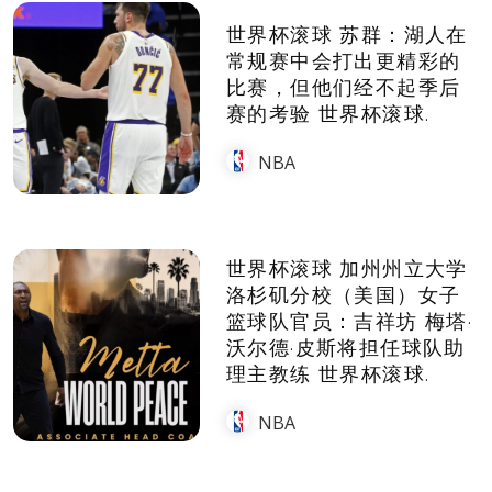
世界杯滚球 苏群：湖人在
常规赛中会打出更精彩的
比赛，但他们经不起季后
赛的考验 世界杯滚球.
NBA
世界杯滚球 加州州立大学
洛杉矶分校（美国）女子
篮球队官员：吉祥坊 梅塔·
沃尔德·皮斯将担任球队助
理主教练 世界杯滚球.
NBA