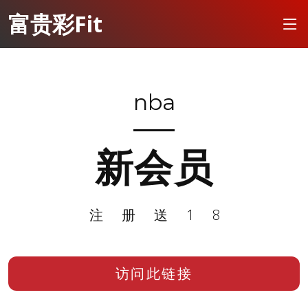
富贵彩Fit
nba
新会员
注册送18
访问此链接