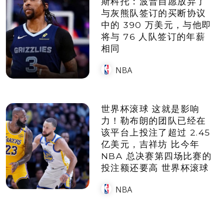
斯科托：波普自愿放弃了
与灰熊队签订的买断协议
中的 390 万美元，与他即
将与 76 人队签订的年薪
相同
NBA
世界杯滚球 这就是影响
力！勒布朗的团队已经在
该平台上投注了超过 2.45
亿美元，吉祥坊 比今年
NBA 总决赛第四场比赛的
投注额还要高 世界杯滚球
NBA