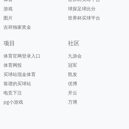
游戏
球探足球比分
图片
世界杯买球平台
吉祥独家奖金
项目
社区
体育官网登录入口
九游会
体育网投
冠军
买球站现金体育
凯发
靠谱的买球站
优博
电竞下注
开云
pg小游戏
万博