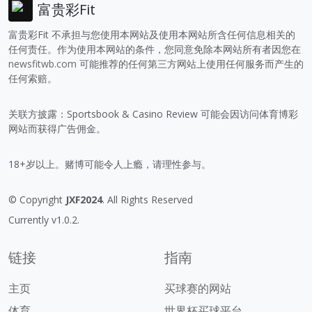
富贵彩Fit
富贵彩Fit 不承担与您使用本网站及使用本网站所含任何信息相关的
任何责任。作为使用本网站的条件，您同意免除本网站所有者因您在
newsfitwb.com
可能推荐的任何第三方网站上使用任何服务而产生的
任何索赔。
关联方披露：Sportsbook & Casino Review 可能会因访问体育博彩
网站而获得广告佣金。
18+岁以上。赌博可能令人上瘾，请理性参与。
© Copyright
JXF2024
. All Rights Reserved
Currently v1.0.2.
链接
指南
主页
买球赛的网站
体育
世界杯买球平台