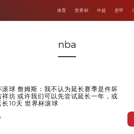
体育
世界杯
中超
意甲
nba
杯滚球 詹姆斯：我不认为延长赛季是件坏
吉祥坊 或许我们可以先尝试延长一年，或
长10天 世界杯滚球
A