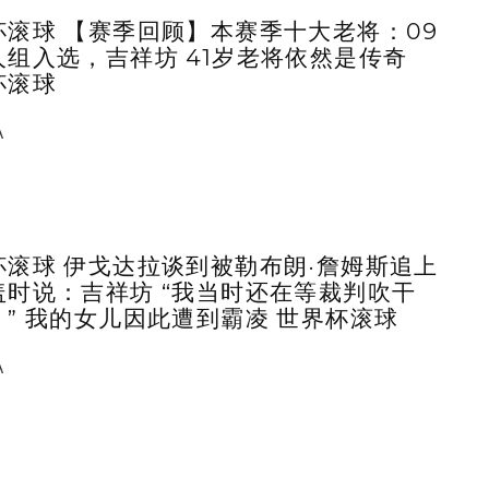
杯滚球 【赛季回顾】本赛季十大老将：09
人组入选，吉祥坊 41岁老将依然是传奇
杯滚球
A
杯滚球 伊戈达拉谈到被勒布朗·詹姆斯追上
盖时说：吉祥坊 “我当时还在等裁判吹干
。” 我的女儿因此遭到霸凌 世界杯滚球
A