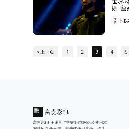
世界
朗·
NB
< 上一页
1
2
3
4
5
富贵彩Fit
富贵彩Fit 不承担与您使用本网站及使用本
网站所含任何信息相关的任何责任。作为