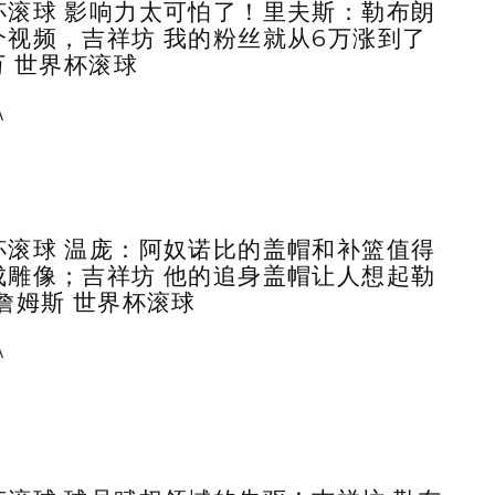
杯滚球 影响力太可怕了！里夫斯：勒布朗
个视频，吉祥坊 我的粉丝就从6万涨到了
万 世界杯滚球
A
杯滚球 温庞：阿奴诺比的盖帽和补篮值得
成雕像；吉祥坊 他的追身盖帽让人想起勒
詹姆斯 世界杯滚球
A