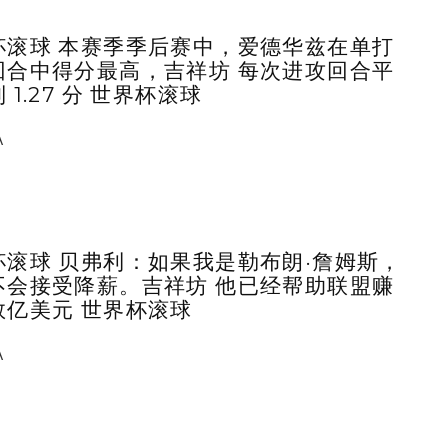
杯滚球 本赛季季后赛中，爱德华兹在单打
回合中得分最高，吉祥坊 每次进攻回合平
 1.27 分 世界杯滚球
A
杯滚球 贝弗利：如果我是勒布朗·詹姆斯，
不会接受降薪。吉祥坊 他已经帮助联盟赚
数亿美元 世界杯滚球
A