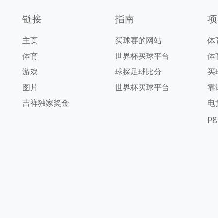
链接
指南
项
主页
买球赛的网站
体
体育
世界杯买球平台
体
游戏
球探足球比分
买
图片
世界杯买球平台
靠
吉祥独家奖金
电
p