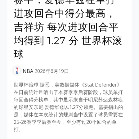
进攻回合中得分最高，
吉祥坊 每次进攻回合平
均得到 1.27 分 世界杯滚
球
NBA
2026年6月19日
世界杯滚球 据悉，美数据媒体《Stat Defender》
在日前统计且晒出了本赛季季后赛阶段，球员单打
每回合得分榜单，其中显示来自于明尼苏达森林狼
的球星安东尼·爱德华兹以1.27分领跑。需要指出的
是，媒体在本次统计的规则当中设置了球员需要在
25-26赛季季后赛至今，至少有过20个回合的单
打。