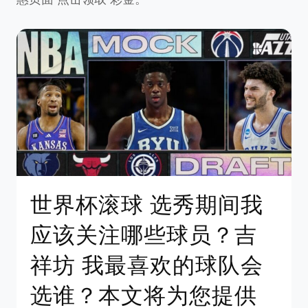
世界杯滚球 选秀期间我
应该关注哪些球员？吉
祥坊 我最喜欢的球队会
选谁？本文将为您提供