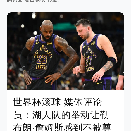
世界杯滚球 媒体评论
员：湖人队的举动让勒
布朗·詹姆斯感到不被尊