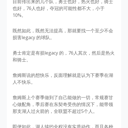
目前传出来的几个队，勇士也好，热火也好，骑士
也好，76人也好，夺冠的可能性都不大，小于
10%。
既然如此，既然无法提高，那就要找一个至少不会
损害legacy 的球队。
勇士肯定是有损legacy 的，76人其次，然后是热火
和骑士。
詹姆斯说的想快乐，反面理解就是认为下赛季在湖
人不快乐。
詹姆斯上个赛季做到了自己能做的一切，常规赛甘
心做配角，季后赛在东契奇受伤的情况下，能带领
那支湖人过火箭的，全联盟不超过5个人。
即便如此，湖人续约全程没有实质动作，而且各种