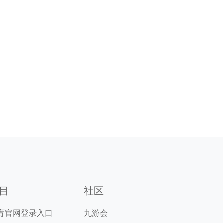
目
社区
育官网登录入口
九游会