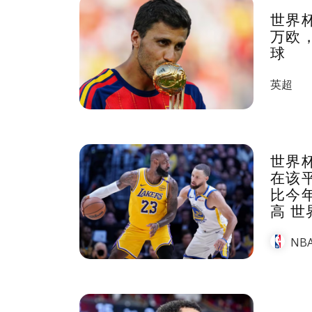
世界
万欧
球
英超
世界
在该平
比今
高 
NB