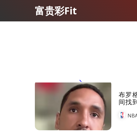
富贵彩Fit
布罗
间找
NB