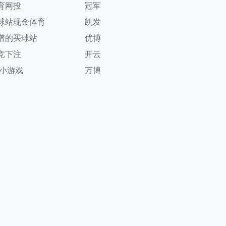
育网投
冠军
球站现金体育
凯发
谱的买球站
优博
竞下注
开云
g小游戏
万博