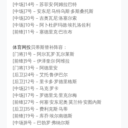
[中场]14号 – 苏菲安·阿姆拉巴特
[中场]7号 – 安东尼·马特乌斯·多斯桑托斯
[中场]20号 – 吉奥瓦尼·洛塞尔索
[中场]10号 – 阿卜杜萨玛德·埃扎洛佐利
[前锋]11号 – 塞德里克·巴坎布
体育网投
贝蒂斯替补阵容：
[门将]1号 – 阿尔瓦罗·瓦尔莱斯
[前锋]9号 – 伊泽奎尔·阿维拉
[门将]13号 – 阿德里安
[后卫]24号 – 艾托·鲁伊巴尔
[后卫]12号 – 里卡多·罗德里格斯
[中场]21号 – 马克·罗卡
[中场]17号 – 罗德里戈·里克尔梅
[前锋]27号 – 何塞·安东尼奥·莫兰特·安图内斯
[后卫]35号 – 费利克斯·马蒂
[前锋]19号 – 库乔·埃尔南德斯
[中场]8号 – 巴勃罗·弗纳尔斯