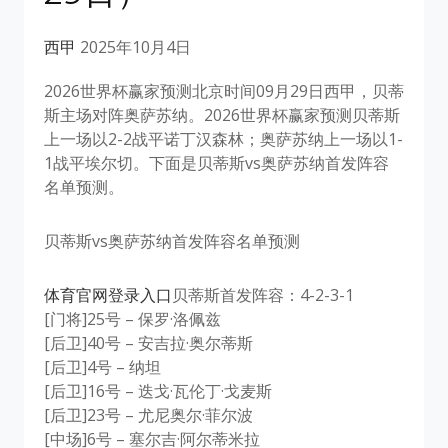
西甲
2025年10月4日
2026世界杯赢家预测北京时间09月29日西甲，贝蒂
斯主场对阵奥萨苏纳。2026世界杯赢家预测贝蒂斯
上一场以2-2战平诺丁汉森林；奥萨苏纳上一场以1-
1战平埃尔切。下面是贝蒂斯vs奥萨苏纳首发阵容
名单预测。
贝蒂斯vs奥萨苏纳首发阵容名单预测
体育官网登录入口
贝蒂斯首发阵容：4-2-3-1
[门将]25号 – 保罗·洛佩兹
[后卫]40号 – 安吉拉·奥尔蒂斯
[后卫]4号 – 纳坦
[后卫]16号 – 迭戈·瓦伦丁·戈麦斯
[后卫]23号 – 尤尼奥尔·菲尔波
[中场]6号 – 塞尔吉·阿尔蒂米拉