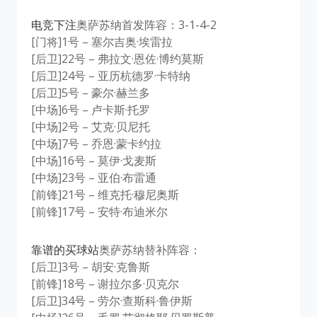
电竞下注
奥萨苏纳首发阵容：3-1-4-2
[门将]1号 – 塞尔吉奥·埃雷拉
[后卫]22号 – 弗拉文·恩佐·博约莫斯
[后卫]24号 – 亚历杭德罗·卡特纳
[后卫]5号 – 豪尔·赫兰多
[中场]6号 – 卢卡斯·托罗
[中场]2号 – 艾克·贝尼托
[中场]7号 – 乔恩·蒙卡约拉
[中场]16号 – 莫伊·戈麦斯
[中场]23号 – 亚伯·布雷通
[前锋]21号 – 维克托·穆尼奥斯
[前锋]17号 – 安特·布迪米尔
靠谱的买球站
奥萨苏纳替补阵容：
[后卫]3号 – 胡安·克鲁斯
[前锋]18号 – 谢拉尔多·贝克尔
[后卫]34号 – 劳尔·查斯科·鲁伊斯