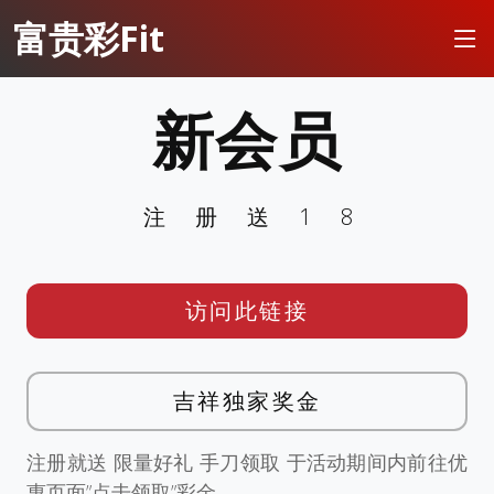
富贵彩Fit
新会员
注册送18
访问此链接
吉祥独家奖金
注册就送 限量好礼 手刀领取 于活动期间内前往优
惠页面”点击领取”彩金。