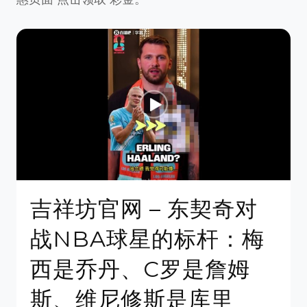
吉祥坊官网 – 东契奇对
战NBA球星的标杆：梅
西是乔丹、C罗是詹姆
斯、维尼修斯是库里