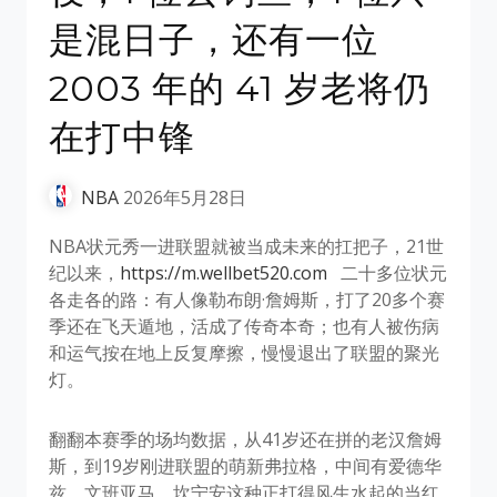
是混日子，还有一位
2003 年的 41 岁老将仍
在打中锋
NBA
2026年5月28日
NBA状元秀一进联盟就被当成未来的扛把子，21世
纪以来，
https://m.wellbet520.com
二十多位状元
各走各的路：有人像勒布朗·詹姆斯，打了20多个赛
季还在飞天遁地，活成了传奇本奇；也有人被伤病
和运气按在地上反复摩擦，慢慢退出了联盟的聚光
灯。‌
翻翻本赛季的场均数据，从41岁还在拼的老汉詹姆
斯，到19岁刚进联盟的萌新弗拉格，中间有爱德华
兹、文班亚马、坎宁安这种正打得风生水起的当红