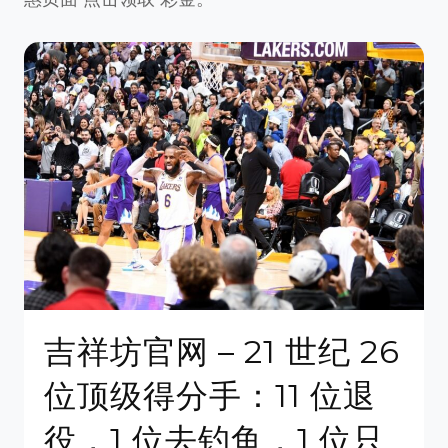
吉祥坊官网 – 21 世纪 26
位顶级得分手：11 位退
役，1 位去钓鱼，1 位只