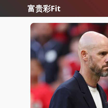
富贵彩Fit