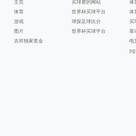
主页
买球赛的网站
体
体育
世界杯买球平台
体
游戏
球探足球比分
买
图片
世界杯买球平台
靠
吉祥独家奖金
电
p