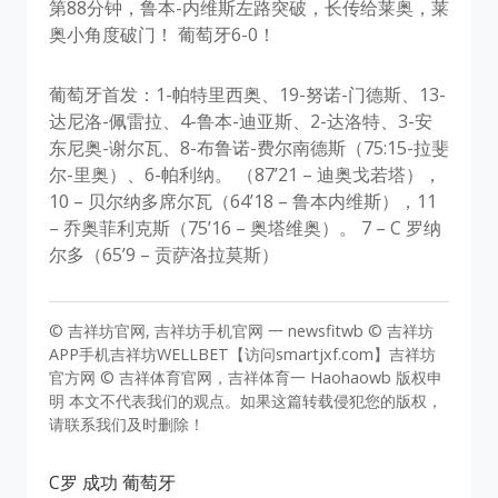
第88分钟，鲁本-内维斯左路突破，长传给莱奥，莱
奥小角度破门！ 葡萄牙6-0！
葡萄牙首发：1-帕特里西奥、19-努诺-门德斯、13-
达尼洛-佩雷拉、4-鲁本-迪亚斯、2-达洛特、3-安
东尼奥-谢尔瓦、8-布鲁诺-费尔南德斯（75:15-拉斐
尔-里奥）、6-帕利纳。 （87’21 – 迪奥戈若塔），
10 – 贝尔纳多席尔瓦（64’18 – 鲁本内维斯），11
– 乔奥菲利克斯（75’16 – 奥塔维奥）。 7 – C 罗纳
尔多（65’9 – 贡萨洛拉莫斯）
© 吉祥坊官网, 吉祥坊手机官网 一 newsfitwb © 吉祥坊
APP手机吉祥坊WELLBET【访问smartjxf.com】吉祥坊
官方网 © 吉祥体育官网，吉祥体育一 Haohaowb 版权申
明 本文不代表我们的观点。如果这篇转载侵犯您的版权，
请联系我们及时删除！
C罗
成功
葡萄牙