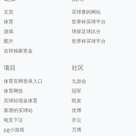
主页
买球赛的网站
体育
世界杯买球平台
游戏
球探足球比分
图片
世界杯买球平台
吉祥独家奖金
项目
社区
体育官网登录入口
九游会
体育网投
冠军
买球站现金体育
凯发
靠谱的买球站
优博
电竞下注
开云
pg小游戏
万博