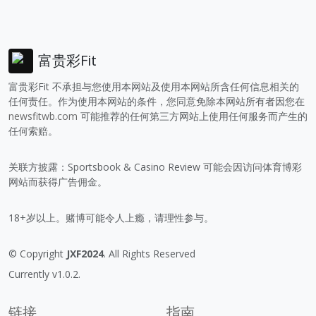
富贵彩Fit
富贵彩Fit 不承担与您使用本网站及使用本网站所含任何信息相关的
任何责任。作为使用本网站的条件，您同意免除本网站所有者因您在
newsfitwb.com
可能推荐的任何第三方网站上使用任何服务而产生的
任何索赔。
关联方披露：Sportsbook & Casino Review 可能会因访问体育博彩
网站而获得广告佣金。
18+岁以上。赌博可能令人上瘾，请理性参与。
© Copyright
JXF2024
. All Rights Reserved
Currently v1.0.2.
链接
指南