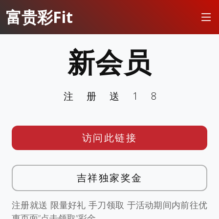
富贵彩Fit
新会员
注册送18
访问此链接
吉祥独家奖金
注册就送 限量好礼 手刀领取 于活动期间内前往优
惠页面”点击领取”彩金。