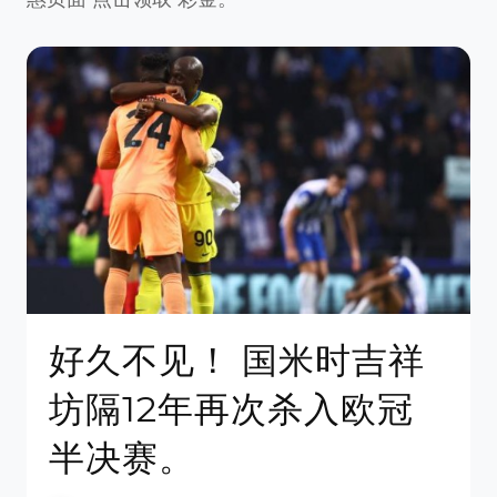
好久不见！ 国米时吉祥
坊隔12年再次杀入欧冠
半决赛。