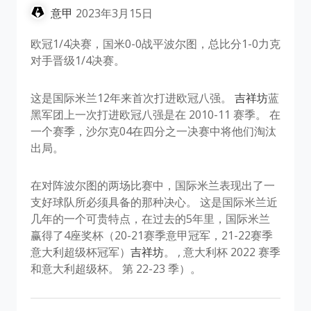
意甲
2023年3月15日
欧冠1/4决赛，国米0-0战平波尔图，总比分1-0力克
对手晋级1/4决赛。
这是国际米兰12年来首次打进欧冠八强。
吉祥坊
蓝
黑军团上一次打进欧冠八强是在 2010-11 赛季。 在
一个赛季，沙尔克04在四分之一决赛中将他们淘汰
出局。
在对阵波尔图的两场比赛中，国际米兰表现出了一
支好球队所必须具备的那种决心。 这是国际米兰近
几年的一个可贵特点，在过去的5年里，国际米兰
赢得了4座奖杯（20-21赛季意甲冠军，21-22赛季
意大利超级杯冠军）
吉祥坊
。 , 意大利杯 2022 赛季
和意大利超级杯。 第 22-23 季）。