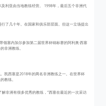
尔及利亚由当地教练经营。 1998年，最后五个非洲代
盛行了几十年。在国家和俱乐部层面。但这一立场提出
在带领塞内加尔参加第二届世界杯锦标赛的阿利奥·西塞
务的非洲教练。
。凯西塞是2018年的两名非洲教练之一。在世界杯
队的教练。
了解非洲有很多优秀的教练，”西塞在最近的一次采访