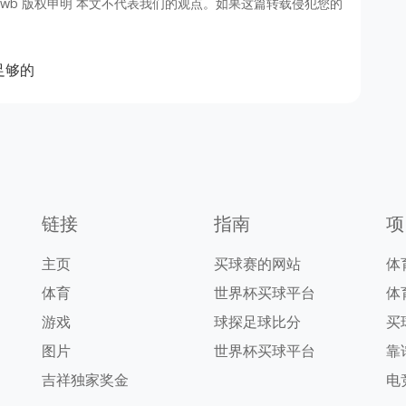
aowb 版权申明 本文不代表我们的观点。如果这篇转载侵犯您的
足够的
链接
指南
项
主页
买球赛的网站
体
体育
世界杯买球平台
体
游戏
球探足球比分
买
图片
世界杯买球平台
靠
吉祥独家奖金
电