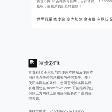
坊官方网 © 吉祥体育官网，吉祥体育一 Haoh
版权，请联系我们及时删除！
世界冠军
喀麦隆
塞内加尔
摩洛哥
突尼斯
富贵彩Fit
富贵彩Fit 不承担与您使用本网站及使用本
网站所含任何信息相关的任何责任。作为
使用本网站的条件，您同意免除本网站所
有者因您在
newsfitwb.com
可能推荐的任
何第三方网站上使用任何服务而产生的任
何索赔。
关联方披露：Sportsbook & Casino