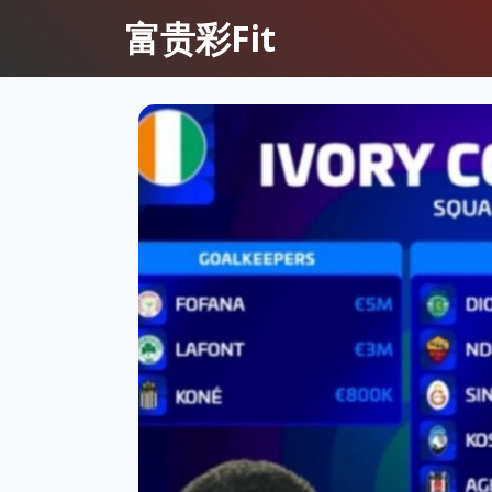
富贵彩Fit