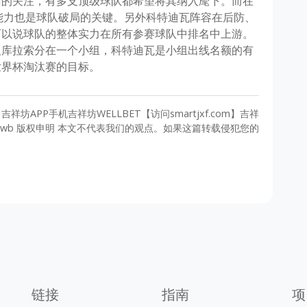
门的关注，有多支顶级球队都希望将其纳入麾下。而在
能力也是球队破局的关键。另外科特迪瓦阵容在后防、
可以说球队的整体实力在所有参赛球队中排名中上游。
及库拉索分在一个小组，科特迪瓦是小组出线名额的有
世界杯淘汰赛的目标。
© 吉祥坊APP手机吉祥坊WELLBET【访问smartjxf.com】吉祥
aowb 版权申明 本文不代表我们的观点。如果这篇转载侵犯您的
链接
指南
项