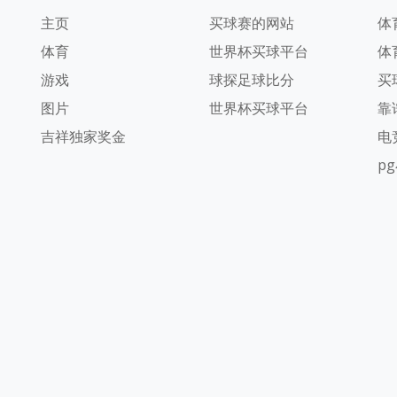
主页
买球赛的网站
体
体育
世界杯买球平台
体
游戏
球探足球比分
买
图片
世界杯买球平台
靠
吉祥独家奖金
电
p