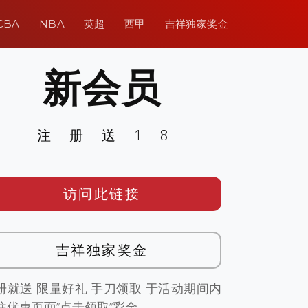
CBA
NBA
英超
西甲
吉祥独家奖金
新会员
注册送18
访问此链接
吉祥独家奖金
册就送 限量好礼 手刀领取 于活动期间内
往优惠页面”点击领取”彩金。