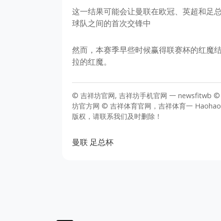
这一结果可能会让曼联在欧冠、英超和足总
球队之间的首次交锋中
然而，本赛季早些时候赢得联赛杯的红魔
拉的红魔。
© 吉祥坊官网, 吉祥坊手机官网 一 newsfitwb 
坊官方网 © 吉祥体育官网，吉祥体育一 Haoh
版权，请联系我们及时删除！
曼联
足总杯