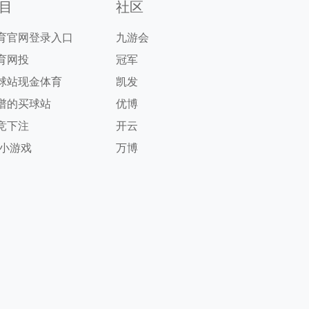
目
社区
育官网登录入口
九游会
育网投
冠军
球站现金体育
凯发
谱的买球站
优博
竞下注
开云
g小游戏
万博