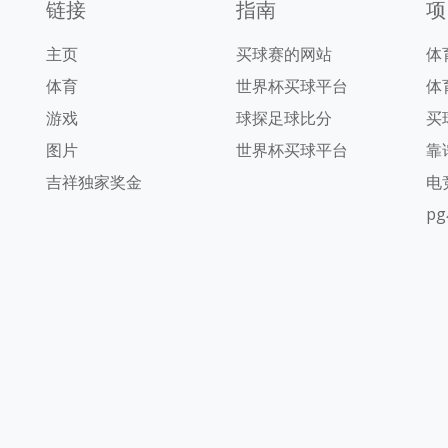
链接
指南
项
主页
买球赛的网站
体
体育
世界杯买球平台
体
游戏
球探足球比分
买
图片
世界杯买球平台
靠
吉祥独家奖金
电
p