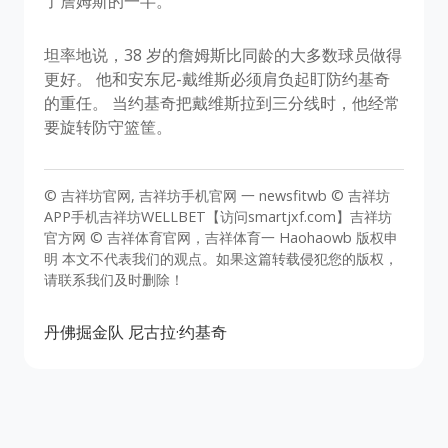
了詹姆斯的一半。
坦率地说，38 岁的詹姆斯比同龄的大多数球员做得
更好。 他和安东尼-戴维斯必须肩负起盯防约基奇
的重任。 当约基奇把戴维斯拉到三分线时，他经常
要旋转防守篮筐。
© 吉祥坊官网, 吉祥坊手机官网 一 newsfitwb © 吉祥坊
APP手机吉祥坊WELLBET【访问smartjxf.com】吉祥坊
官方网 © 吉祥体育官网，吉祥体育一 Haohaowb 版权申
明 本文不代表我们的观点。如果这篇转载侵犯您的版权，
请联系我们及时删除！
丹佛掘金队
尼古拉·约基奇