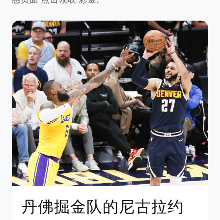
丹佛掘金队的尼古拉约