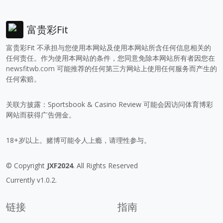
富贵彩Fit
富贵彩Fit 不承担与您使用本网站及使用本网站所含任何信息相关的
任何责任。作为使用本网站的条件，您同意免除本网站所有者因您在
newsfitwb.com
可能推荐的任何第三方网站上使用任何服务而产生的
任何索赔。
关联方披露：Sportsbook & Casino Review 可能会因访问体育博彩
网站而获得广告佣金。
18+岁以上。赌博可能令人上瘾，请理性参与。
© Copyright
JXF2024
. All Rights Reserved
Currently v1.0.2.
链接
指南