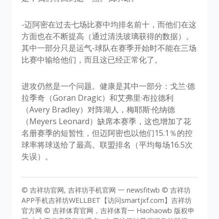
-迈阿密在过去七场比赛中均排名前十，而他们在这
方面也在不断提高（通过清洗玻璃获得的数据）。
其中一部分只是运气-球队在赛季开始时不能在三场
比赛中输给他们，而且这已经正常化了。
进攻仍然是一个问题。健康是其中一部分：戈兰·德
拉季奇（Goran Dragic）和艾弗里·布拉德利
（Avery Bradley）对阵湖人，梅耶斯·伦纳德
（Meyers Leonard）缺席本赛季，这也增加了花
名册赛季的短暂性，但迈阿密也以他们15.1％的控
球率将球送给了最高。联盟排名（平均每场16.5次
失误）。
© 吉祥坊官网, 吉祥坊手机官网 一 newsfitwb © 吉祥坊
APP手机吉祥坊WELLBET【访问smartjxf.com】吉祥坊
官方网 © 吉祥体育官网，吉祥体育一 Haohaowb 版权申