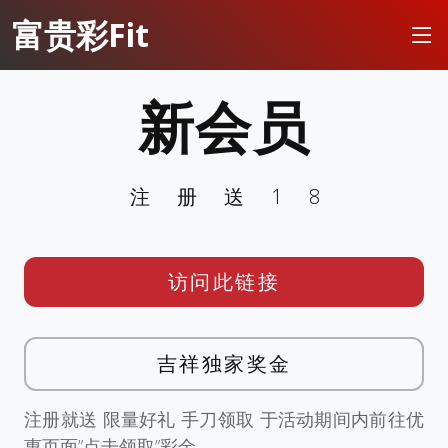
富贵彩Fit
新会员
注册送18
访问此链接
吉祥独家奖金
注册就送 限量好礼 手刀领取 于活动期间内前往优
惠页面”点击领取”彩金。