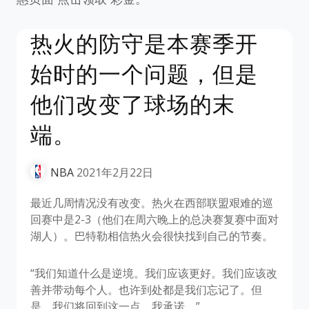
热火的防守是本赛季开
始时的一个问题，但是
他们改变了球场的末
端。
NBA
2021年2月22日
最近几周情况没有改变。热火在西部联盟艰难的巡
回赛中是2-3（他们在周六晚上的总决赛复赛中面对
湖人）。巴特勒相信热火会很快找到自己的节奏。
“我们知道什么是逆境。我们应该更好。我们应该改
善并带动每个人。也许到处都是我们忘记了。但
是，我们将回到这一点。我承诺。”