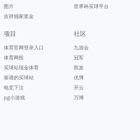
图片
世界杯买球平台
吉祥独家奖金
项目
社区
体育官网登录入口
九游会
体育网投
冠军
买球站现金体育
凯发
靠谱的买球站
优博
电竞下注
开云
pg小游戏
万博