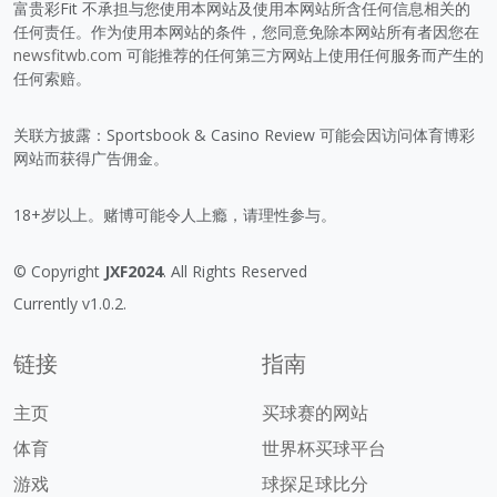
富贵彩Fit 不承担与您使用本网站及使用本网站所含任何信息相关的
任何责任。作为使用本网站的条件，您同意免除本网站所有者因您在
newsfitwb.com
可能推荐的任何第三方网站上使用任何服务而产生的
任何索赔。
关联方披露：Sportsbook & Casino Review 可能会因访问体育博彩
网站而获得广告佣金。
18+岁以上。赌博可能令人上瘾，请理性参与。
© Copyright
JXF2024
. All Rights Reserved
Currently v1.0.2.
链接
指南
主页
买球赛的网站
体育
世界杯买球平台
游戏
球探足球比分