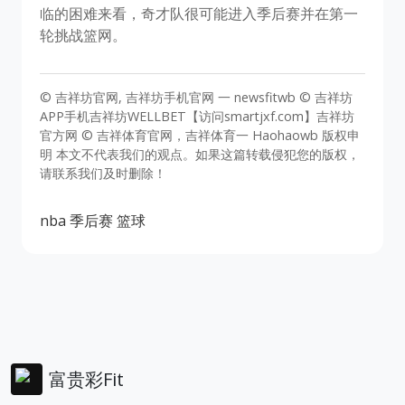
临的困难来看，奇才队很可能进入季后赛并在第一
轮挑战篮网。
© 吉祥坊官网, 吉祥坊手机官网 一 newsfitwb © 吉祥坊
APP手机吉祥坊WELLBET【访问smartjxf.com】吉祥坊
官方网 © 吉祥体育官网，吉祥体育一 Haohaowb 版权申
明 本文不代表我们的观点。如果这篇转载侵犯您的版权，
请联系我们及时删除！
nba
季后赛
篮球
富贵彩Fit