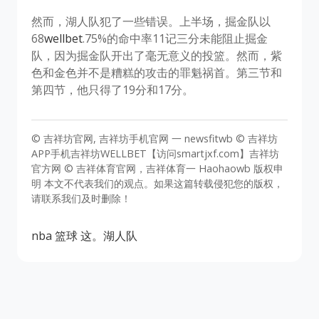
然而，湖人队犯了一些错误。上半场，掘金队以
68
wellbet
.75%的命中率11记三分未能阻止掘金
队，因为掘金队开出了毫无意义的投篮。然而，紫
色和金色并不是糟糕的攻击的罪魁祸首。第三节和
第四节，他只得了19分和17分。
© 吉祥坊官网, 吉祥坊手机官网 一 newsfitwb © 吉祥坊
APP手机吉祥坊WELLBET【访问smartjxf.com】吉祥坊
官方网 © 吉祥体育官网，吉祥体育一 Haohaowb 版权申
明 本文不代表我们的观点。如果这篇转载侵犯您的版权，
请联系我们及时删除！
nba
篮球
这。湖人队