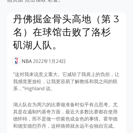
丹佛掘金骨头高地（第 3
名）在球馆击败了洛杉
矶湖人队。
NBA
2022年1月24日
“这对我来说意义重大。它减轻了我肩上的负担，让
我感觉更放松，让我更容易了解教练和我之间的联
系，”Highland 说。
湖人队在为周六的比赛做准备时似乎有点思考。尤
其是在遏制约基奇方面，最近大多数比赛都在使用
德怀特，而不是做一些紫色或金色的事情。霍华德
和德安德烈乔丹，这样骑师就永远不会独自完成。