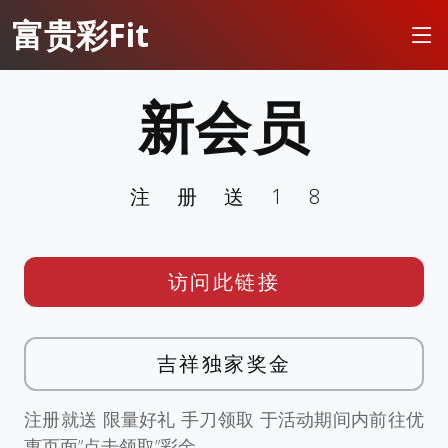
富贵彩Fit
新会员
注册送18
访问此链接
吉祥独家奖金
注册就送 限量好礼 手刀领取 于活动期间内前往优
惠页面”点击领取”彩金。