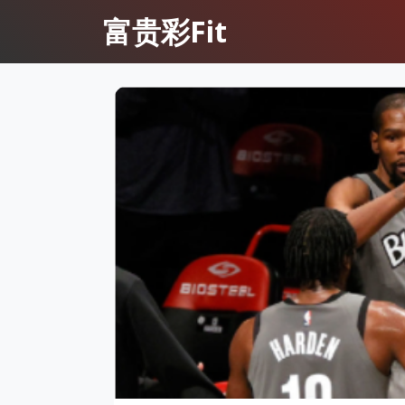
富贵彩Fit