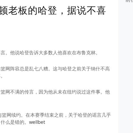
顿老板的哈登，据说不喜
谣言。他说哈登告诉大多数人他喜欢在布鲁克林。
满篮网阵容总是乱七八糟。这与哈登之前关于纳什不高
容。
对篮网不满的传言，因为他从未在纽约说过这件事。他
即与篮网续约。在本赛季结束之前，关于哈登的谣言几乎
，什么是错的。
wellbet