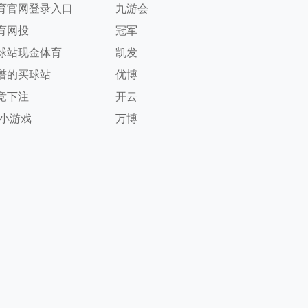
育官网登录入口
九游会
育网投
冠军
球站现金体育
凯发
谱的买球站
优博
竞下注
开云
g小游戏
万博