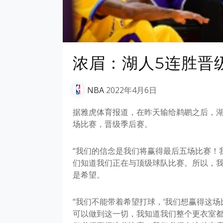
浓眉：湖人5连胜晋
NBA
2022年4月6日
据雅虎体育报道，在昨天输给鹈鹕之后，
场比赛，晋级季后赛。
“我们的信念是我们将赢得最后五场比赛！
们知道我们正在与顶级球队比赛。所以，
是希望。
“我们不能带着希望打球，‘我们想赢得这
可以做到这一切，我知道我们整个更衣室