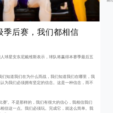
级季后赛，我们都相信
湖人球星安东尼戴维斯表示，球队将赢得本赛季最后五
我们知道我们在为什么而战，我们知道我们在哪里，我
我认为我们必须拥有坚定的信念。这是一种信念，而不
场比赛’。不是那样的，我们有很大的信心，我相信我们
都相信这一点。我们必须玩。完成它，就这么简单。我