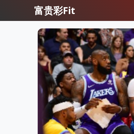
富贵彩Fit