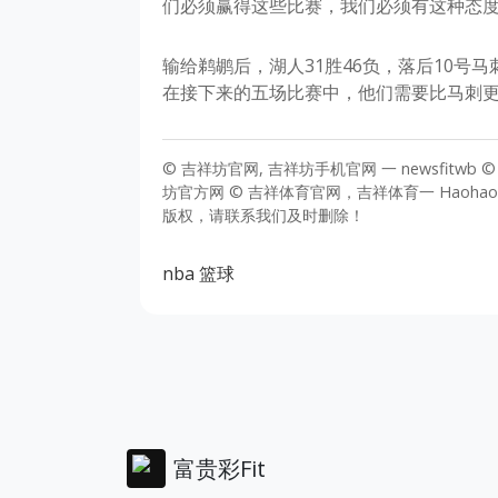
们必须赢得这些比赛，我们必须有这种态度
输给鹈鹕后，湖人31胜46负，落后10号
在接下来的五场比赛中，他们需要比马刺
© 吉祥坊官网, 吉祥坊手机官网 一 newsfitwb 
坊官方网 © 吉祥体育官网，吉祥体育一 Haoh
版权，请联系我们及时删除！
nba
篮球
富贵彩Fit