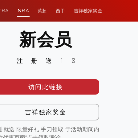
CBA
NBA
英超
西甲
吉祥独家奖金
新会员
注册送18
访问此链接
吉祥独家奖金
册就送 限量好礼 手刀领取 于活动期间内
往优惠页面”点击领取”彩金。