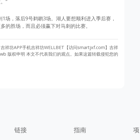
。”
马刺1场，落后9号鹈鹕3场。湖人要想顺利进入季后赛，
更多的胜场，而且必须赢下对马刺的比赛。
© 吉祥坊APP手机吉祥坊WELLBET【访问smartjxf.com】吉祥
aowb 版权申明 本文不代表我们的观点。如果这篇转载侵犯您的
链接
指南
项