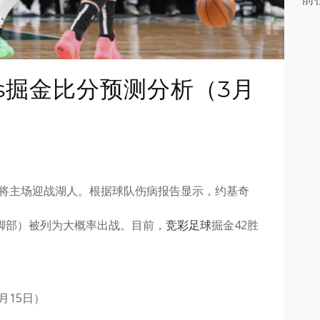
s掘金比分预测分析（3月
，掘金将主场迎战湖人。根据球队伤病报告显示，约基奇
脚部）被列为大概率出战。目前，
竞彩足球
掘金42胜
月15日）