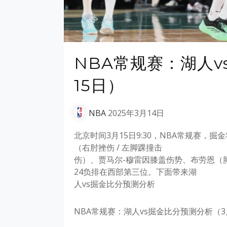
NBA常规赛：湖人v
15日）
NBA
2025年3月14日
北京时间3月15日9:30，NBA常规赛
（右肘挫伤 / 左脚踝撞击
伤）、贾马尔-穆雷因膝盖伤势、布劳恩（
24负排在西部第三位。下面带来湖
人vs掘金比分预测分析
NBA常规赛：湖人vs掘金比分预测分析（3