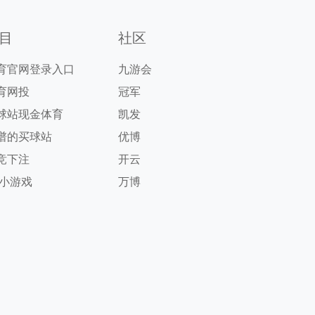
目
社区
育官网登录入口
九游会
育网投
冠军
球站现金体育
凯发
谱的买球站
优博
竞下注
开云
g小游戏
万博