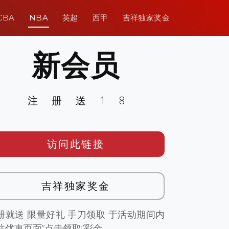
CBA
NBA
英超
西甲
吉祥独家奖金
新会员
注册送18
访问此链接
吉祥独家奖金
册就送 限量好礼 手刀领取 于活动期间内
往优惠页面”点击领取”彩金。