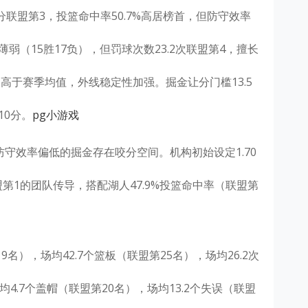
分联盟第3，投篮命中率50.7%高居榜首，但防守效率
弱（15胜17负），但罚球次数23.2次联盟第4，擅长
高于赛季均值，外线稳定性加强。掘金让分门槛13.5
10分。
pg小游戏
防守效率偏低的掘金存在咬分空间。机构初始设定1.70
盟第1的团队传导，搭配湖人47.9%投篮命中率（联盟第
9名），场均42.7个篮板（联盟第25名），场均26.2次
均4.7个盖帽（联盟第20名），场均13.2个失误（联盟