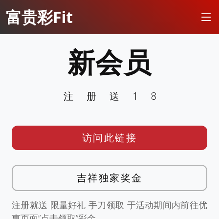
富贵彩Fit
新会员
注册送18
访问此链接
吉祥独家奖金
注册就送 限量好礼 手刀领取 于活动期间内前往优
惠页面”点击领取”彩金。