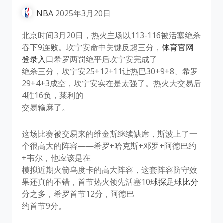
NBA
2025年3月20日
北京时间3月20日，热火主场以113-116被活塞绝杀
吞下9连败。坎宁安命中关键反超三分，
体育官网
登录入口
希罗两罚绝平后坎宁安完成了
绝杀三分，坎宁安25+12+11让热巴30+9+8、希罗
29+4+3成空，坎宁安实在是太强了。热火大交易后
4胜16负，莱利的
交易输麻了。
这场比赛被交易来的维金斯继续缺席，斯波上了一
个很高大的阵容——希罗+哈克斯+邓罗+阿德巴约
+韦尔，他应该是在
模拟近期火箭乌度卡的高大阵容，这套阵容防守效
果还真的不错，首节热火领先活塞10
球探足球比分
分之多，希罗首节12分，阿德巴
约首节9分。