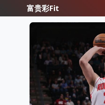
富贵彩Fit