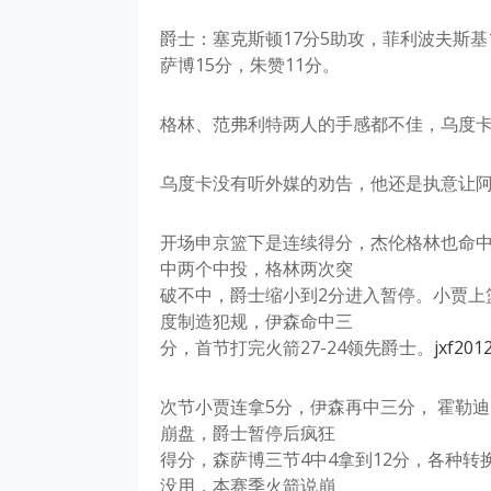
爵士：塞克斯顿17分5助攻，菲利波夫斯基1
萨博15分，朱赞11分。
格林、范弗利特两人的手感都不佳，乌度
乌度卡没有听外媒的劝告，他还是执意让
开场申京篮下是连续得分，杰伦格林也命中
中两个中投，格林两次突
破不中，爵士缩小到2分进入暂停。小贾上
度制造犯规，伊森命中三
分，首节打完火箭27-24领先爵士。
jxf201
次节小贾连拿5分，伊森再中三分， 霍勒迪
崩盘，爵士暂停后疯狂
得分，森萨博三节4中4拿到12分，各种
没用，本赛季火箭说崩