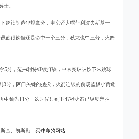
先爵士。
篮下继续制造犯规拿分，申京还大帽菲利波夫斯基一
特虽然很铁但还是命中一个三分，狄龙也中三分，火箭
连拿5分，范弗利特继续打铁，申京突破被按下来跳球，
到3分，阿门关键的抛投，火箭连续的前场篮板小贾造
再中领先11分，这时候只剩下47秒火箭已经锁定胜
京；
夫斯基、凯斯勒；
买球赛的网站