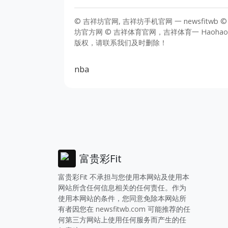
© 吉祥坊官网, 吉祥坊手机官网 一 newsfitwb 
坊官方网 © 吉祥体育官网，吉祥体育一 Haoh
版权，请联系我们及时删除！
nba
富贵彩Fit
富贵彩Fit 不承担与您使用本网站及使用本
网站所含任何信息相关的任何责任。作为
使用本网站的条件，您同意免除本网站所
有者因您在
newsfitwb.com
可能推荐的任
何第三方网站上使用任何服务而产生的任