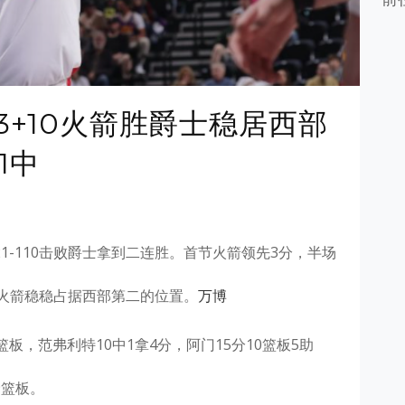
3+10火箭胜爵士稳居西部
1中
21-110击败爵士拿到二连胜。首节火箭领先3分，半场
火箭稳稳占据西部第二的位置。
万博
篮板，范弗利特10中1拿4分，阿门15分10篮板5助
9篮板。