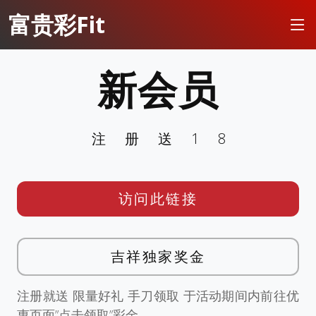
富贵彩Fit
新会员
注册送18
访问此链接
吉祥独家奖金
注册就送 限量好礼 手刀领取 于活动期间内前往优
惠页面”点击领取”彩金。