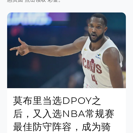
莫布里当选DPOY之
后，又入选NBA常规赛
最佳防守阵容，成为骑