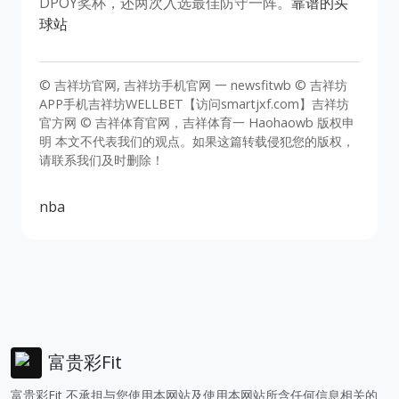
DPOY奖杯，还两次入选最佳防守一阵。
靠谱的买
球站
© 吉祥坊官网, 吉祥坊手机官网 一 newsfitwb © 吉祥坊
APP手机吉祥坊WELLBET【访问smartjxf.com】吉祥坊
官方网 © 吉祥体育官网，吉祥体育一 Haohaowb 版权申
明 本文不代表我们的观点。如果这篇转载侵犯您的版权，
请联系我们及时删除！
nba
富贵彩Fit
富贵彩Fit 不承担与您使用本网站及使用本网站所含任何信息相关的