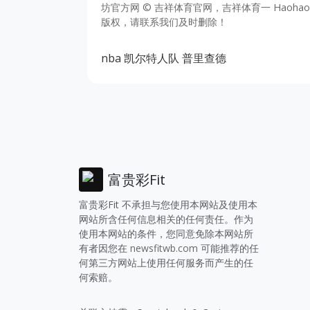
坊官方网 © 吉祥体育官网，吉祥体育一 Haoh
版权，请联系我们及时删除！
nba
凯尔特人队
普里查德
富贵彩Fit
富贵彩Fit 不承担与您使用本网站及使用本
网站所含任何信息相关的任何责任。作为
使用本网站的条件，您同意免除本网站所
有者因您在
newsfitwb.com
可能推荐的任
何第三方网站上使用任何服务而产生的任
何索赔。