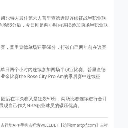
日，凯尔特人最佳第六人普里查德近期连续征战半职业联
过单场68分后，今日则是两小时内连续参加两场半职业联
p半职业比赛，普里查德单场狂轰68分，打破自己两年前在该赛
。
他单日两个小时内连续参加两场半职业比赛。普里查德
the Rose City Pro Am的季后赛中连续征
，随后在半决赛又是狂轰50分，两场比赛连续进行合计
续展现自己作为NBA职业球员的碾压优势。
© 吉祥坊APP手机吉祥坊WELLBET【访问smartjxf.com】吉祥