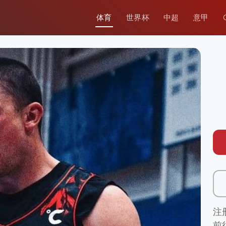
体育
世界杯
中超
意甲
注
前