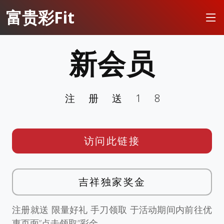
富贵彩Fit
新会员
注册送18
访问此链接
吉祥独家奖金
注册就送 限量好礼 手刀领取 于活动期间内前往优
惠页面”点击领取”彩金。