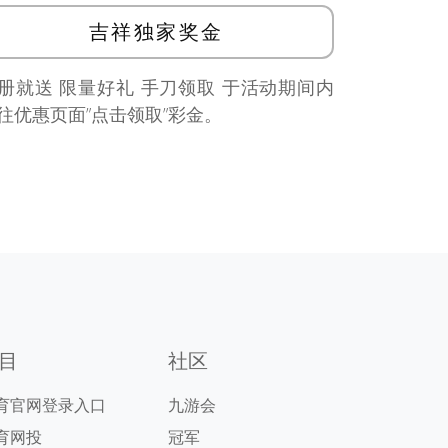
吉祥独家奖金
册就送 限量好礼 手刀领取 于活动期间内
往优惠页面”点击领取”彩金。
目
社区
育官网登录入口
九游会
育网投
冠军