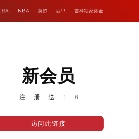
CBA
NBA
英超
西甲
吉祥独家奖金
新会员
注册送18
访问此链接