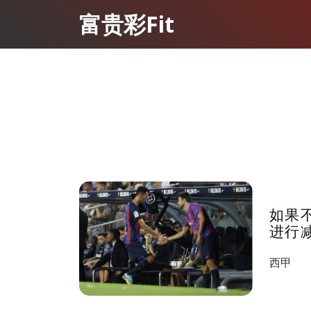
富贵彩Fit
如果
进行
西甲