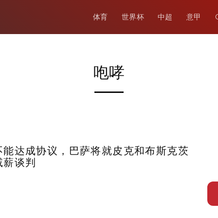
体育
世界杯
中超
意甲
咆哮
不能达成协议，巴萨将就皮克和布斯克茨
减薪谈判