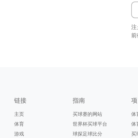
注
前
链接
指南
项
主页
买球赛的网站
体
体育
世界杯买球平台
体
游戏
球探足球比分
买