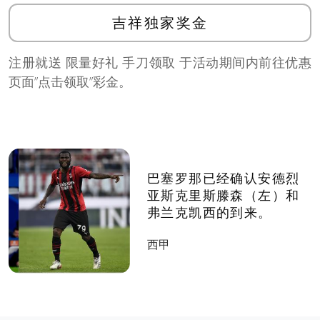
吉祥独家奖金
注册就送 限量好礼 手刀领取 于活动期间内前往优惠
页面”点击领取”彩金。
巴塞罗那已经确认安德烈
亚斯克里斯滕森（左）和
弗兰克凯西的到来。
西甲