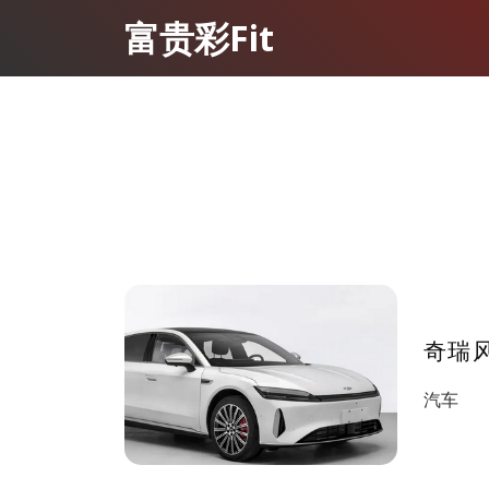
富贵彩Fit
奇瑞
汽车