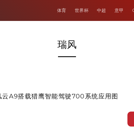
体育
世界杯
中超
意甲
瑞风
风云A9搭载猎鹰智能驾驶700系统应用图