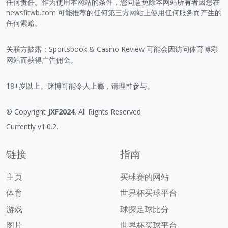
任何责任。作为使用本网站的条件，您同意免除本网站所有者因您在
newsfitwb.com
可能推荐的任何第三方网站上使用任何服务而产生的
任何索赔。
关联方披露：Sportsbook & Casino Review 可能会因访问体育博彩
网站而获得广告佣金。
18+岁以上。赌博可能令人上瘾，请理性参与。
© Copyright
JXF2024
. All Rights Reserved
Currently v1.0.2.
链接
指南
主页
买球赛的网站
体育
世界杯买球平台
游戏
球探足球比分
图片
世界杯买球平台