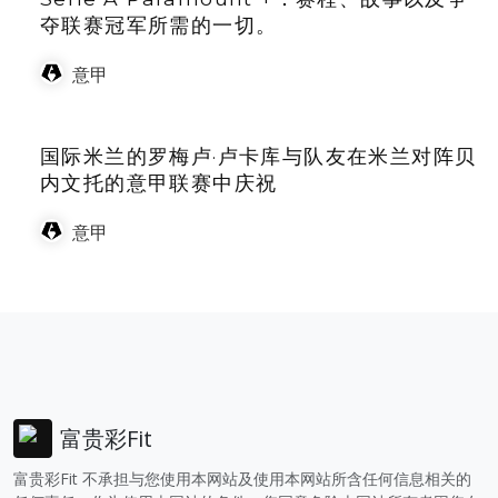
夺联赛冠军所需的一切。
意甲
国际米兰的罗梅卢·卢卡库与队友在米兰对阵贝
内文托的意甲联赛中庆祝
意甲
富贵彩Fit
富贵彩Fit 不承担与您使用本网站及使用本网站所含任何信息相关的