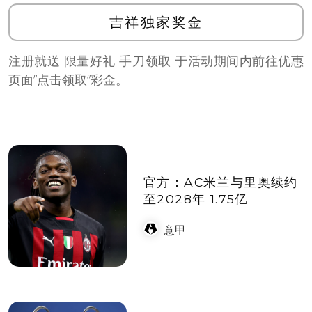
吉祥独家奖金
注册就送 限量好礼 手刀领取 于活动期间内前往优惠
页面”点击领取”彩金。
官方：AC米兰与里奥续约
至2028年 1.75亿
意甲