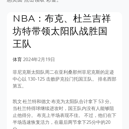
NBA：布克、杜兰吉祥
坊特带领太阳队战胜国
王队
体育
2024年2月19日
菲尼克斯太阳队周二在亚利桑那州菲尼克斯的足迹
中心以 130-125 击败萨克拉门托国王队。 排名西部
第五。
凯文·杜兰特和德文·布克为太阳队合计拿下 53 分。
当杜兰特得球继续进攻时，国王队内没有人能够阻
止他得分。 布克上半场表现不佳。 不过，他们在下
半场迅速恢复活力，在最后两节拿下25分中的20