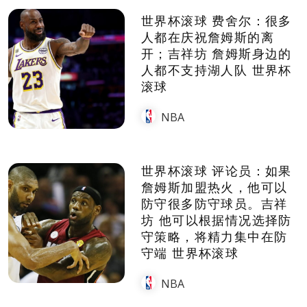
世界杯滚球 费舍尔：很多
人都在庆祝詹姆斯的离
开；吉祥坊 詹姆斯身边的
人都不支持湖人队 世界杯
滚球
NBA
世界杯滚球 评论员：如果
詹姆斯加盟热火，他可以
防守很多防守球员。吉祥
坊 他可以根据情况选择防
守策略，将精力集中在防
守端 世界杯滚球
NBA