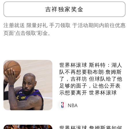
吉祥独家奖金
注册就送 限量好礼 手刀领取 于活动期间内前往优惠
页面”点击领取”彩金。
世界杯滚球 斯科特：湖人
队不再想要勒布朗·詹姆斯
了，吉祥坊 但球队给了他
足够的面子，让他公开表
示想要离开 世界杯滚球
NBA
世界杯滚球 詹姆斯将如何